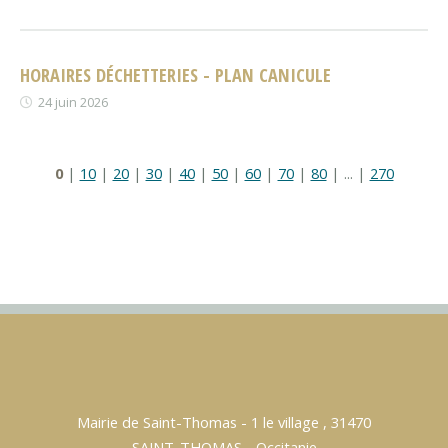
HORAIRES DÉCHETTERIES - PLAN CANICULE
24 juin 2026
0
|
10
|
20
|
30
|
40
|
50
|
60
|
70
|
80
|
...
|
270
Mairie de Saint-Thomas - 1 le village , 31470
SAINT-THOMAS - Occitanie