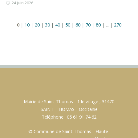
24 juin 2026
0
|
10
|
20
|
30
|
40
|
50
|
60
|
70
|
80
|
...
|
270
Mairie de Saint-Thomas - 1 le village , 31470
SAINT-THOMAS - Occitanie
Téléphone : 05 61 91 74 62
© Commune de Saint-Thomas - Haute-