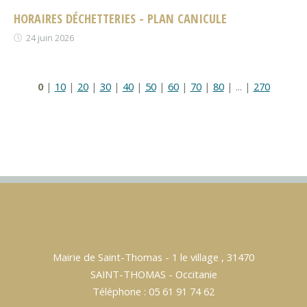
HORAIRES DÉCHETTERIES - PLAN CANICULE
24 juin 2026
0
|
10
|
20
|
30
|
40
|
50
|
60
|
70
|
80
|
...
|
270
Mairie de Saint-Thomas - 1 le village , 31470
SAINT-THOMAS - Occitanie
Téléphone : 05 61 91 74 62