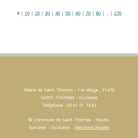
0
|
10
|
20
|
30
|
40
|
50
|
60
|
70
|
80
|
...
|
270
Mairie de Saint-Thomas - 1 le village , 31470
SAINT-THOMAS - Occitanie
Téléphone : 05 61 91 74 62
© Commune de Saint-Thomas - Haute-
Garonne - Occitanie .:.
Mentions légales