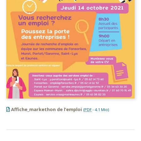
Affiche_markethon de l’emploi
(
PDF
-
4.1 Mio
)