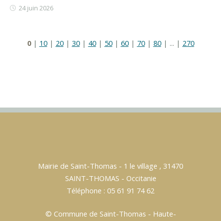
24 juin 2026
0
|
10
|
20
|
30
|
40
|
50
|
60
|
70
|
80
|
...
|
270
Mairie de Saint-Thomas - 1 le village , 31470
SAINT-THOMAS - Occitanie
Téléphone : 05 61 91 74 62
© Commune de Saint-Thomas - Haute-