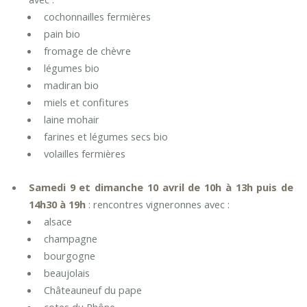
cochonnailles fermières
pain bio
fromage de chèvre
légumes bio
madiran bio
miels et confitures
laine mohair
farines et légumes secs bio
volailles fermières
Samedi 9 et dimanche 10 avril de 10h à 13h puis de
14h30 à 19h
: rencontres vigneronnes avec :
alsace
champagne
bourgogne
beaujolais
Châteauneuf du pape
cotes du Rhône