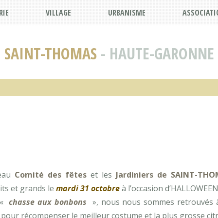
RIE
VILLAGE
URBANISME
ASSOCIATI
SAINT-THOMAS
- HAUTE-GARONNE
veau
Comité des fêtes
et les
Jardiniers de SAINT-TH
tits et grands le
mardi 31 octobre
à l’occasion d’HALLOWEEN
 «
chasse aux bonbons
», nous nous sommes retrouvés à 
 pour récompenser le meilleur costume et la plus grosse citr