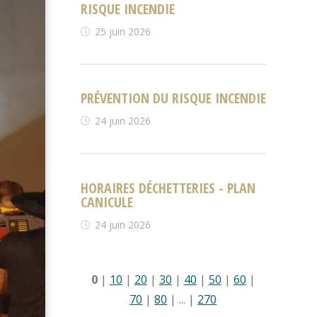
RISQUE INCENDIE
25 juin 2026
PRÉVENTION DU RISQUE INCENDIE
24 juin 2026
HORAIRES DÉCHETTERIES - PLAN
CANICULE
24 juin 2026
0
|
10
|
20
|
30
|
40
|
50
|
60
|
70
|
80
|
...
|
270