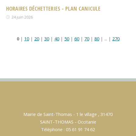
HORAIRES DÉCHETTERIES - PLAN CANICULE
24 juin 2026
0
|
10
|
20
|
30
|
40
|
50
|
60
|
70
|
80
|
...
|
270
Mairie de Saint-Thomas - 1 le village , 31470
SAINT-THOMAS - Occitanie
Téléphone : 05 61 91 74 62